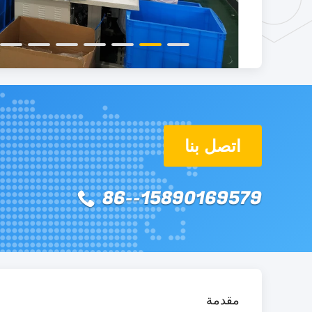
اتصل بنا
86--15890169579
مقدمة