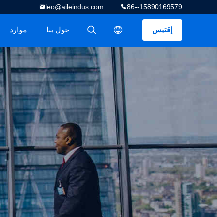
leo@aileindus.com
86--15890169579
إقتبس
حول بنا
موارد
描述
描述