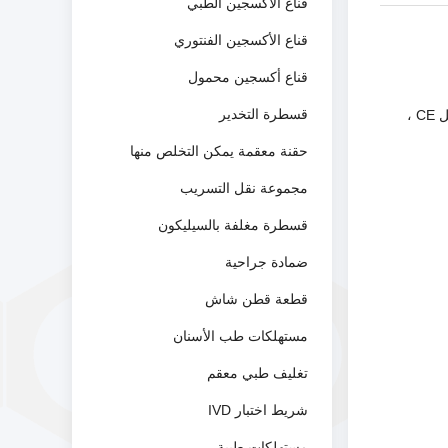
قناع الأكسجين الطبي
قناع الأكسجين الفنتوري
قناع أكسجين محمول
قسطرة التخدير
مصنعنا هو مجموعة حاصلة على شهادة ISO والتي تلتزم بالبحث والتطوير للمواد الاستهلاكية الطبية.تمت الموافقة على جميع المنتجات من قبل CE ،
حقنة معقمة يمكن التخلص منها
مجموعة نقل التسريب
قسطرة مغلفة بالسيليكون
ضمادة جراحية
قطعة قطن شاش
مستهلكات طب الأسنان
تغليف طبي معقم
شريط اختبار IVD
مستهلكات طبية