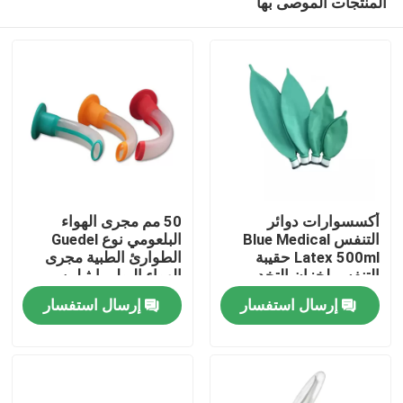
المنتجات الموصى بها
أكسسوارات دوائر
50 مم مجرى الهواء
التنفس Blue Medical
البلعومي نوع Guedel
Latex 500ml حقيبة
الطوارئ الطبية مجرى
التنفس لخزان التخدير
الهواء البولي إيثيلين
المنزل
مجرى الهواء
إرسال استفسار
إرسال استفسار
المنتجات
فيديوهات