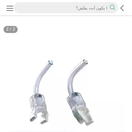
2
/
2