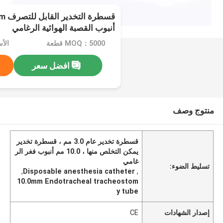
قسطر
أنبوب القصبة الهوائية الرغامي
MOQ：5000 قطعة
الأسعا
افضل سعر
منتوج وصف
قسطرة تخدير عام 3.0 مم ، قسطرة تخدير
يمكن التخلص منها ، 10.0 مم أنبوب فغر الر
غامي
تسليط الضوء:
,
Disposable anesthesia catheter
,
10.0mm Endotracheal tracheostom
y tube
إصدار الشهادات
CE