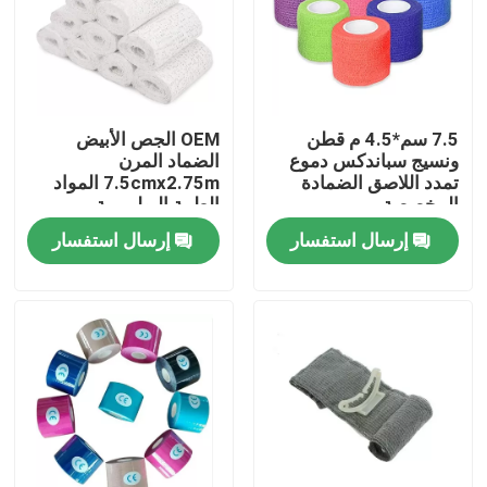
حولنا
جولة في المصنع
7.5 سم*4.5 م قطن
OEM الجص الأبيض
ونسيج سباندكس دموع
الضماد المرن
تمدد اللاصق الضمادة
7.5cmx2.75m المواد
مراقبة الجودة
المخصصة
الطبية البوليمرية
والمنتجات
إرسال استفسار
إرسال استفسار
اتصل بنا
أخبار
قناع الأكسجين الطبي
قناع الأكسجين الفنتوري