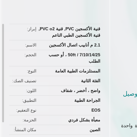
button
قنية الأكسجين PVC
,
قنية PVC o2
,
إبراز
قنية الأكسجين الطبي الناعم
2.1 م أنابيب اتصال الأكسجين
الاسم
7/10/14/25 / 50ft ، أو حسب
الحجم
الطلب
المستلزمات الطبية العامة
النوع
الفئة الثانية
تصنيف الصك
واضح ، أخضر ، شفاف
اللون
توصيل
الجراحة الطبية
التطبيق
EOS
نوع التعقيم
معبأة بشكل فردي
الحزمة
ة واحدة
الصين
مكان المنشأ