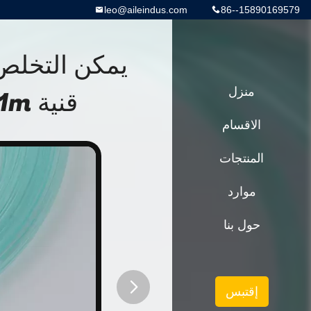
leo@aileindus.com
86--15890169579
منزل
قنية 2.1m أنابيب اتصال الأوكسجين
الاقسام
المنتجات
موارد
حول بنا
إقتبس