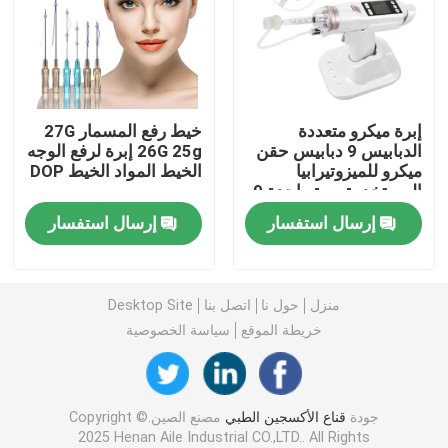
قناع أكسجين محمول
قسطرة التخدير
إبرة ميكرو متعددة
خيط رفع المسمار 27G
الدبابيس 9 دبابيس حقن
26G 25g إبرة لرفع الوجه
ميكرو للميزوتيرابيا
الخيط المواد الخيط DOP
حقنة معقمة يمكن التخلص منها
المستخدمة مرة واحدة 9
دبابيس إبرة متعددة
إرسال استفسار
إرسال استفسار
الدبابيس
مجموعة نقل التسريب
قسطرة مغلفة بالسيليكون
منزل
حول نا
اتصل بنا
Desktop Site
خريطة الموقع
سياسة الخصوصية
ضمادة جراحية
جودة
قناع الأكسجين الطبي
مصنع الصين.Copyright ©
قطعة قطن شاش
2025 Henan Aile Industrial CO.,LTD.. All Rights