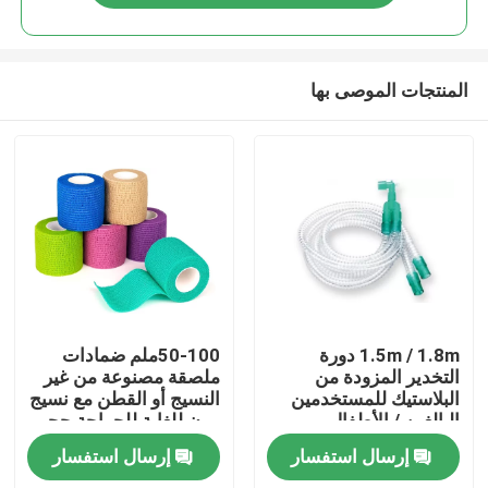
المنتجات الموصى بها
المنزل
1.5m / 1.8m دورة
50-100ملم ضمادات
التخدير المزودة من
ملصقة مصنوعة من غير
البلاستيك للمستخدمين
النسيج أو القطن مع نسيج
المنتجات
البالغين / الأطفال
مرن للغاية للجراحة حجم
مخصص لون
إرسال استفسار
إرسال استفسار
فيديوهات