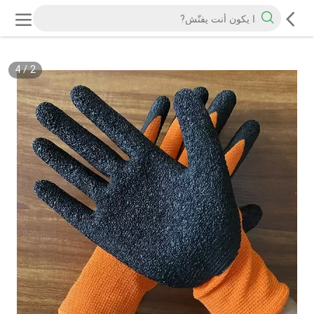
4
/
2