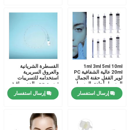
حولنا
جولة في المصنع
مراقبة الجودة
1ml 3ml 5ml 10ml
القسطرة الشريانية
اتصل بنا
20ml عالية الشفافية PC
والعروق السريرية
لوير القفل حقنة الجمال
استخدامه للتسريبات
المسمار أحادي المسمار
توسيع حجم الدم مراقبة
لمستحضرات التجميل
الضغط الوريدي المركزي
أخبار
إرسال استفسار
إرسال استفسار
التغذية الحميمية أخذ
عينات الدم
قناع الأكسجين الطبي
قناع الأكسجين الفنتوري