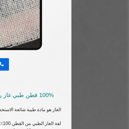
button
100% قطن طبي غاز رول 36' X 100 ياردات 4Ply غاز الضمادات غاز غاز الغسيل
الغاز هو مادة طبية شائعة الاستخد
لف