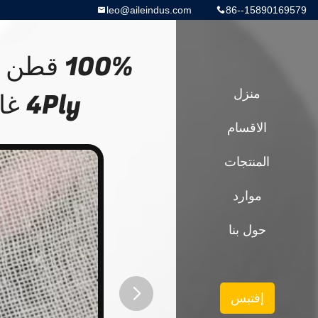
leo@aileindus.com
86--15890169579
منزل
4Ply غاز الضمادات غاز غاز الغسيل
الاقسام
المنتجات
موارد
حول بنا
إقتبس