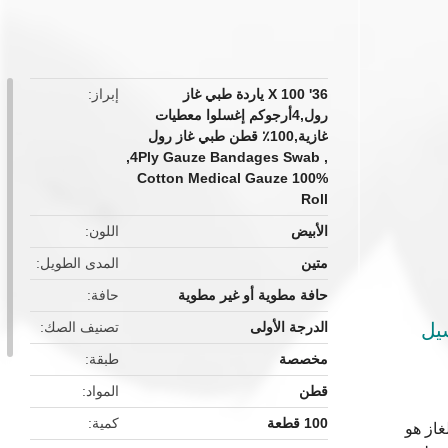
button
36' X 100 ياردة طبي غاز
إبراز
رول,4أرجوكم إغسلوا معطيات
غازية,100٪ قطن طبي غاز رول
,
4Ply Gauze Bandages Swab
,
100% Cotton Medical Gauze
Roll
الأبيض
اللون
متين
المدى الطويل
حافة مطوية أو غير مطوية
حافة
الدرجة الأولى
تصنيف الصك
مخصصة
طبقة
قطن
المواد
100 قطعة
كمية
الغاز هو