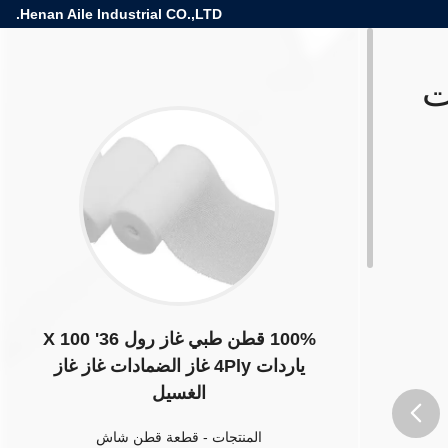
Henan Aile Industrial CO.,LTD.
X  ياردات
100% قطن طبي غاز رول 36' X 100
ياردات 4Ply غاز الضمادات غاز غاز
الغسيل
المنتجات
-
قطعة قطن شاش