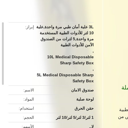
button
3L علبة أمان طبي مرة واحدة,علبة
إبراز
10 لتر للأدوات الطبية المستخدمة
مرة واحدة,5 لترات من الصندوق
الآمن للأدوات الطبية
,
10L Medical Disposable
Sharp Safety Box
,
5L Medical Disposable Sharp
Safety Box
صندوق الامان
الاسم
لوحة صلبة
المواد
حقن الحرق
استخدام
طبية
التخلص من
1 لتر/3 لتر/5 لتر/10 لتر
الحجم
لا..
الأسهم