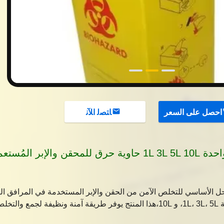
احصل على السعر
ﺎﺘﺼﻟ ﺍﻶﻧ
لإبر المُستعملة
حل الأساسي للتخلص الآمن من الحقن والإبر المستخدمة في المرافق ال
والرعاية الصحية. متوفرة في سعة 1L، 3L، 5L، و 10L،هذا المنتج يوفر طريقة آمنة ونظيفة لجمع و