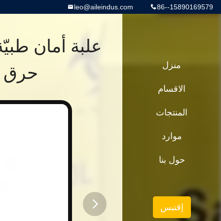
leo@aileindus.com
86--15890169579
منزل
حرق ل
الاقسام
المنتجات
موارد
حول بنا
إقتبس