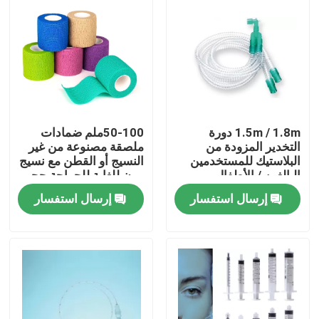
1.5m / 1.8m دورة
50-100ملم ضمادات
التخدير المزودة من
ملصقة مصنوعة من غير
البلاستيك للمستخدمين
النسيج أو القطن مع نسيج
البالغين / الأطفال
مرن للغاية للجراحة حجم
مخصص لون
إرسال استفسار
إرسال استفسار
المنزل
المنتجات
فيديوهات