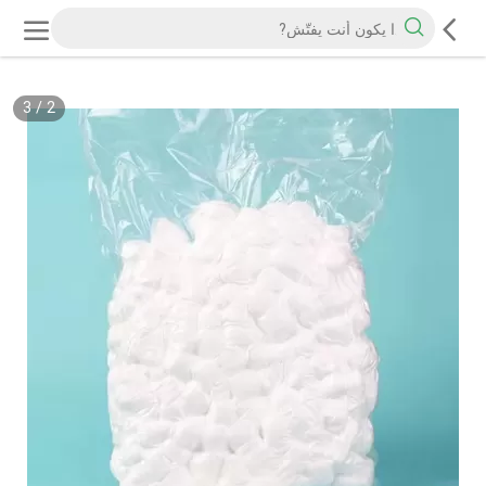
3
/
2