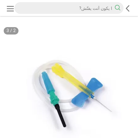
3
/
2