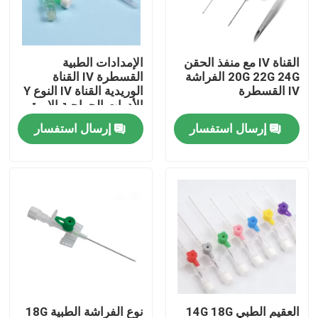
حولنا
القناة IV مع منفذ الحقن
الإمدادات الطبية
20G 22G 24G الفراشة
القسطرة IV القناة
جولة في المصنع
IV القسطرة
الوريدية القناة IV النوع Y
الأدوات الجراحية الإبرة
القناة IV
إرسال استفسار
إرسال استفسار
مراقبة الجودة
اتصل بنا
أخبار
قناع الأكسجين الطبي
قناع الأكسجين الفنتوري
العقيم الطبي 14G 18G
نوع الفراشة الطبية 18G