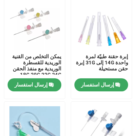
إبرة حقنة طبيّة لمرة
يمكن التخلص من القنية
واحدة 14G إلى 31G إبرة
الوريدية للقسطرة
حقن مستحيلة
الوريدية مع منفذ الحقن
18G 20G 22G 24G
إرسال استفسار
إرسال استفسار
المنزل
المنتجات
فيديوهات