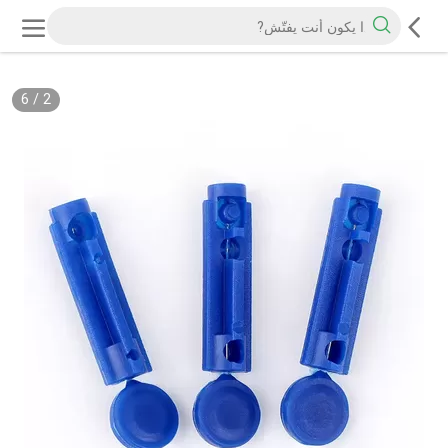
6
/
2