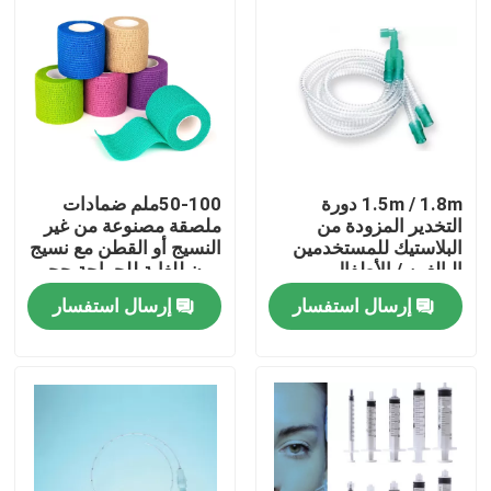
1.5m / 1.8m دورة
50-100ملم ضمادات
التخدير المزودة من
ملصقة مصنوعة من غير
البلاستيك للمستخدمين
النسيج أو القطن مع نسيج
البالغين / الأطفال
مرن للغاية للجراحة حجم
مخصص لون
إرسال استفسار
إرسال استفسار
المنزل
المنتجات
فيديوهات