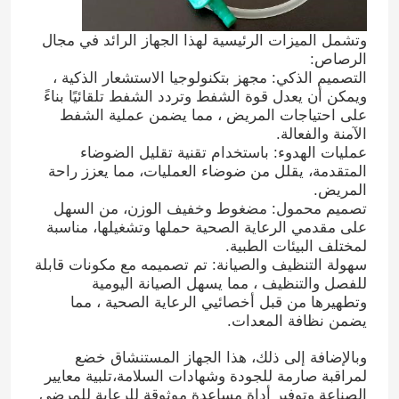
وتشمل الميزات الرئيسية لهذا الجهاز الرائد في مجال
الرصاص:
التصميم الذكي: مجهز بتكنولوجيا الاستشعار الذكية ،
ويمكن أن يعدل قوة الشفط وتردد الشفط تلقائيًا بناءً
على احتياجات المريض ، مما يضمن عملية الشفط
الآمنة والفعالة.
عمليات الهدوء: باستخدام تقنية تقليل الضوضاء
المتقدمة، يقلل من ضوضاء العمليات، مما يعزز راحة
المريض.
تصميم محمول: مضغوط وخفيف الوزن، من السهل
على مقدمي الرعاية الصحية حملها وتشغيلها، مناسبة
لمختلف البيئات الطبية.
سهولة التنظيف والصيانة: تم تصميمه مع مكونات قابلة
للفصل والتنظيف ، مما يسهل الصيانة اليومية
وتطهيرها من قبل أخصائيي الرعاية الصحية ، مما
يضمن نظافة المعدات.
وبالإضافة إلى ذلك، هذا الجهاز المستنشاق خضع
لمراقبة صارمة للجودة وشهادات السلامة،تلبية معايير
الصناعة وتوفير أداة مساعدة موثوقة للرعاية للمرضى