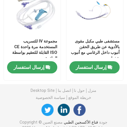
قناع أكسجين محمول
قسطرة التخدير
مستشفى طبي مكبل مقوى
مجموعة IV للتسريب
بالأدوية عن طريق الحقن
المستخدمة مرة واحدة CE
حقنة معقمة يمكن التخلص منها
أنبوب داخل الرغامي مع أنبوب
ISO القابلة للتعقيم بواسطة
شفط
الجاذبية
إرسال استفسار
إرسال استفسار
مجموعة نقل التسريب
قسطرة مغلفة بالسيليكون
منزل
حول نا
اتصل بنا
Desktop Site
خريطة الموقع
سياسة الخصوصية
ضمادة جراحية
قطعة قطن شاش
جودة
قناع الأكسجين الطبي
مصنع الصين.Copyright ©