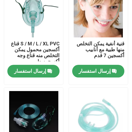
حولنا
جولة في المصنع
قنية أنفية يمكن التخلص
S / M / L / XL PVC قناع
منها طبية مع أنابيب
أكسجين محمول يمكن
مراقبة الجودة
أكسجين 7 قدم
التخلص منه قناع وجه
أكسجين طبي
إرسال استفسار
إرسال استفسار
اتصل بنا
أخبار
قناع الأكسجين الطبي
قناع الأكسجين الفنتوري