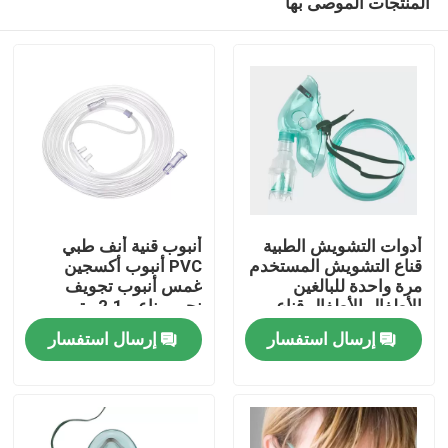
المنتجات الموصى بها
أدوات التشويش الطبية
أنبوب قنية أنف طبي
قناع التشويش المستخدم
PVC أنبوب أكسجين
مرة واحدة للبالغين
غمس أنبوب تجويف
الأطفال الأطفال قناع
نجمي ناعم 2.1 متر
المنزل
التشويش قناع التشويش
إرسال استفسار
إرسال استفسار
المنتجات
فيديوهات