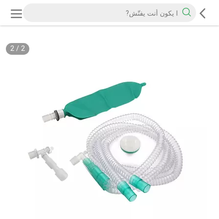
2
/
2