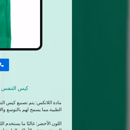
button
كيس التنفس ا
مادة اللاتكس: يتم تصنيع كيس الت
الطبية.مما يسمح لهم بالتوسع وا
اللون الأخضر: غالبًا ما يستخدم ا