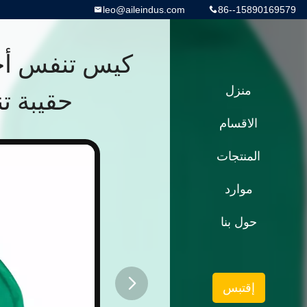
leo@aileindus.com
86--15890169579
منزل
حقيبة ت
الاقسام
المنتجات
موارد
حول بنا
إقتبس