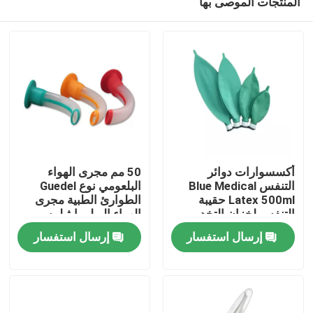
المنتجات الموصى بها
أكسسوارات دوائر
50 مم مجرى الهواء
التنفس Blue Medical
البلعومي نوع Guedel
Latex 500ml حقيبة
الطوارئ الطبية مجرى
التنفس لخزان التخدير
الهواء البولي إيثيلين
المنزل
مجرى الهواء
إرسال استفسار
إرسال استفسار
المنتجات
فيديوهات