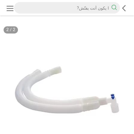
2
/
2