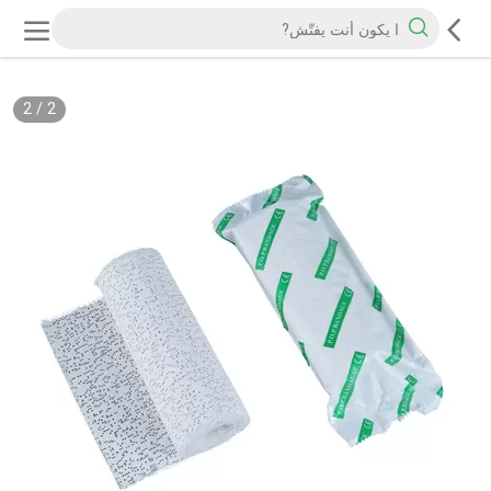
2
/
2