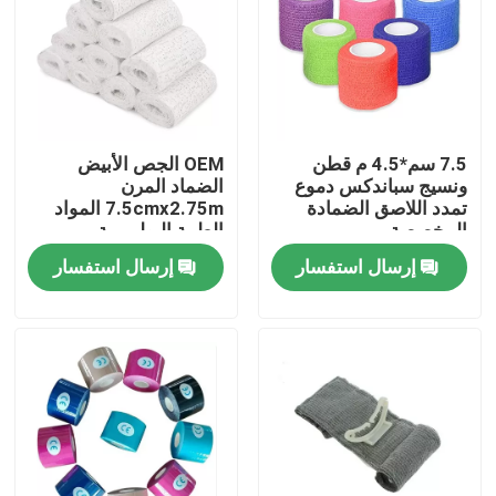
حولنا
جولة في المصنع
7.5 سم*4.5 م قطن
OEM الجص الأبيض
ونسيج سباندكس دموع
الضماد المرن
مراقبة الجودة
تمدد اللاصق الضمادة
7.5cmx2.75m المواد
المخصصة
الطبية البوليمرية
والمنتجات
إرسال استفسار
إرسال استفسار
اتصل بنا
أخبار
قناع الأكسجين الطبي
قناع الأكسجين الفنتوري