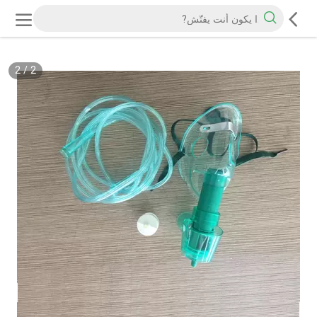
2
/
2