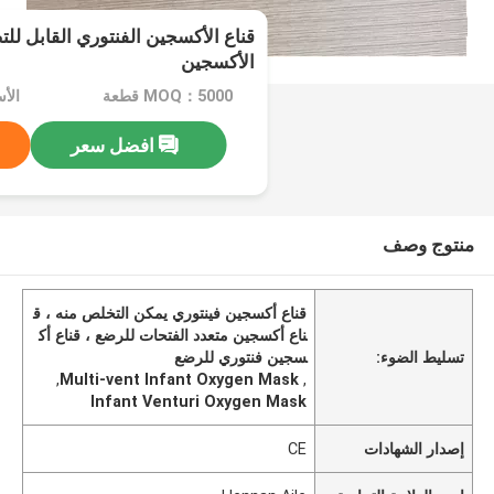
قناع الأكسجين الفنتوري القابل ل
الأكسجين
MOQ：5000 قطعة
الأسعا
افضل سعر
منتوج وصف
قناع أكسجين فينتوري يمكن التخلص منه ، ق
ناع أكسجين متعدد الفتحات للرضع ، قناع أك
تسليط الضوء:
سجين فنتوري للرضع
,
Multi-vent Infant Oxygen Mask
,
Infant Venturi Oxygen Mask
إصدار الشهادات
CE