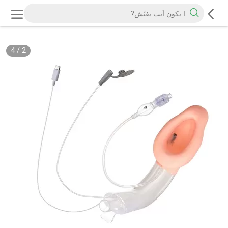
4
/
2