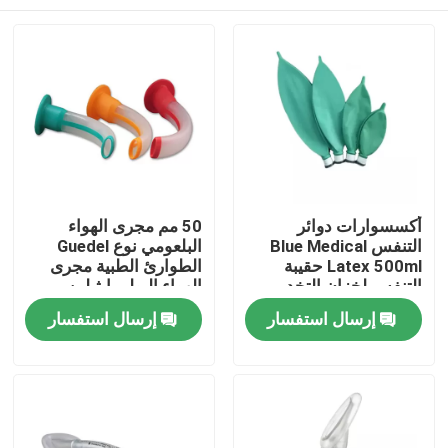
أكسسوارات دوائر
50 مم مجرى الهواء
التنفس Blue Medical
البلعومي نوع Guedel
Latex 500ml حقيبة
الطوارئ الطبية مجرى
التنفس لخزان التخدير
الهواء البولي إيثيلين
مجرى الهواء
المنزل
إرسال استفسار
إرسال استفسار
المنتجات
فيديوهات