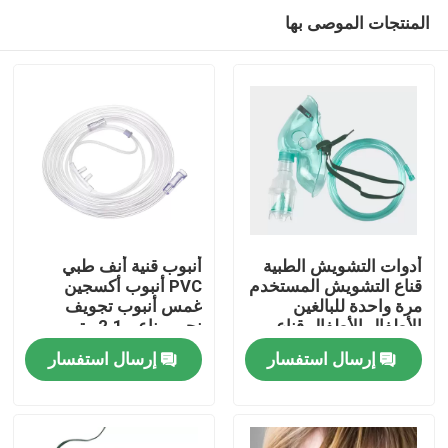
المنتجات الموصى بها
أدوات التشويش الطبية
أنبوب قنية أنف طبي
قناع التشويش المستخدم
PVC أنبوب أكسجين
مرة واحدة للبالغين
غمس أنبوب تجويف
المنزل
الأطفال الأطفال قناع
نجمي ناعم 2.1 متر
التشويش قناع التشويش
إرسال استفسار
إرسال استفسار
المنتجات
فيديوهات