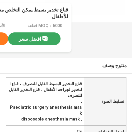
قناع تخدير بسيط يمكن التخلص منه
للأطفال
MOQ：5000 قطعة
الأسعا
افضل سعر
منتوج وصف
قناع التخدير البسيط القابل للتصرف ، قناع ا
لتخدير لجراحة الأطفال ، قناع التخدير القابل
للتصرف
تسليط الضوء:
,
Paediatric surgery anesthesia mas
k
disposable anesthesia mask
,
إصدار الشهادات
CE