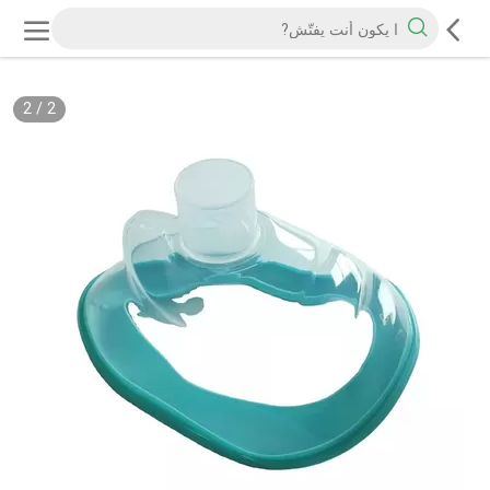
2
/
2